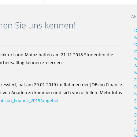
AR
nen Sie uns kennen!
D
M
D
O
ankfurt und Mainz hatten am 21.11.2018 Studenten die
M
rbeitsalltag kennen zu lernen.
A
M
F
eressiert, hat am 29.01.2019 im Rahmen der JOBcon Finance
D
nd von Anadeo zu kommen und sich vorzustellen. Mehr Infos
N
jobcon_finance_2019/angebot
S
M
D
S
J
M