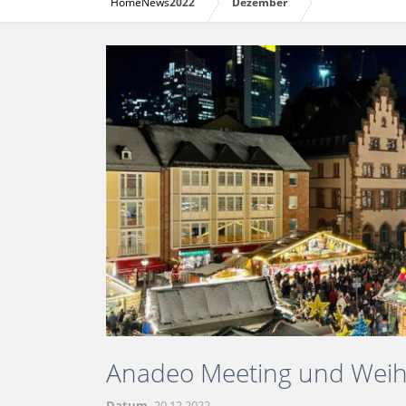
Home
News
2022
Dezember
Anadeo Meeting und Weih
Datum
20.12.2022