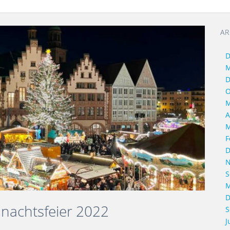
AR
D
M
D
O
M
A
M
F
D
N
S
M
D
nachtsfeier 2022
S
J