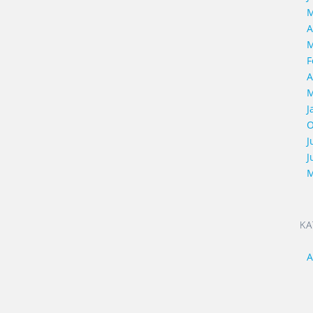
M
A
M
F
A
M
J
O
J
J
M
KA
A