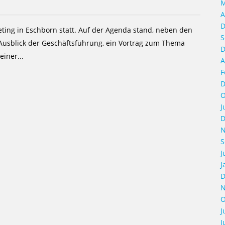
M
A
D
ting in Eschborn statt. Auf der Agenda stand, neben den
S
Ausblick der Geschäftsführung, ein Vortrag zum Thema
D
einer...
A
F
D
O
J
D
N
S
J
J
D
N
O
J
J